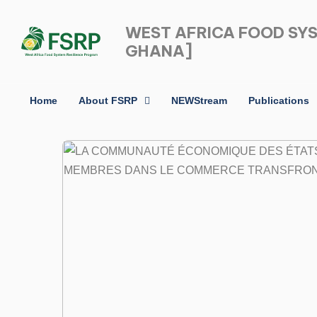
WEST AFRICA FOOD SY
GHANA]
Home
About FSRP
NEWStream
Publications
Type and hit enter